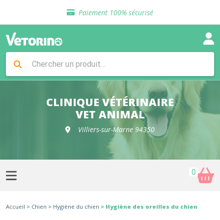
Sélection de croquettes vétérinaire
Paiement 100% sécurisé
Livraison gratuite en clinique vétérinaire
Retour gratuit en clinique
Sélection de croquettes vétérinaire
Paiement 100% sécurisé
Livraison gratuite en clinique vétérinaire
Retour gratuit en clinique
Sélection de croquettes vétérinaire
CLINIQUE VÉTÉRINAIRE
VET ANIMAL
Villiers-sur-Marne 94350
0
Accueil
>
Chien
>
Hygiène du chien
> Hygiène des oreilles du chien