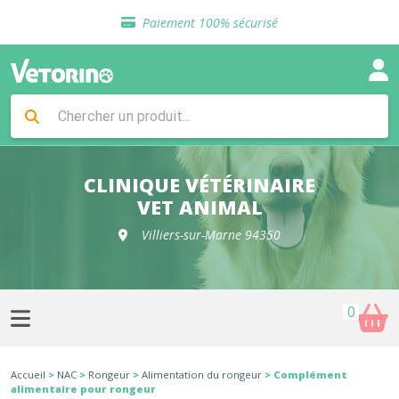
Sélection de croquettes vétérinaire
Paiement 100% sécurisé
Livraison gratuite en clinique vétérinaire
Retour gratuit en clinique
Sélection de croquettes vétérinaire
Paiement 100% sécurisé
Livraison gratuite en clinique vétérinaire
Retour gratuit en clinique
Sélection de croquettes vétérinaire
CLINIQUE VÉTÉRINAIRE
VET ANIMAL
Villiers-sur-Marne 94350
0
Accueil
>
NAC
>
Rongeur
>
Alimentation du rongeur
> Complément
alimentaire pour rongeur