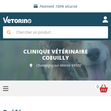
Sélection de croquettes vétérinaire
Paiement 100% sécurisé
Livraison gratuite en clinique vétérinaire
Retour gratuit en clinique
Sélection de croquettes vétérinaire
Paiement 100% sécurisé
Livraison gratuite en clinique vétérinaire
Retour gratuit en clinique
Sélection de croquettes vétérinaire
CLINIQUE VÉTÉRINAIRE
COEUILLY
Champigny-sur-Marne 94500
0