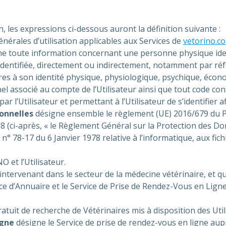
n, les expressions ci-dessous auront la définition suivante :
nérales d’utilisation applicables aux Services de
vetorino.c
e toute information concernant une personne physique identi
 identifiée, directement ou indirectement, notamment par réf
es à son identité physique, physiologique, psychique, économ
el associé au compte de l’Utilisateur ainsi que tout code con
r l’Utilisateur et permettant à l’Utilisateur de s’identifier a
onnelles
désigne ensemble le règlement (UE) 2016/679 du P
(ci-après, « le Règlement Général sur la Protection des Donn
n° 78-17 du 6 Janvier 1978 relative à l’informatique, aux fichie
et l’Utilisateur.
ntervenant dans le secteur de la médecine vétérinaire, et qui
e d’Annuaire et le Service de Prise de Rendez-Vous en Ligne 
ratuit de recherche de Vétérinaires mis à disposition des Uti
igne
désigne le Service de prise de rendez-vous en ligne aupr