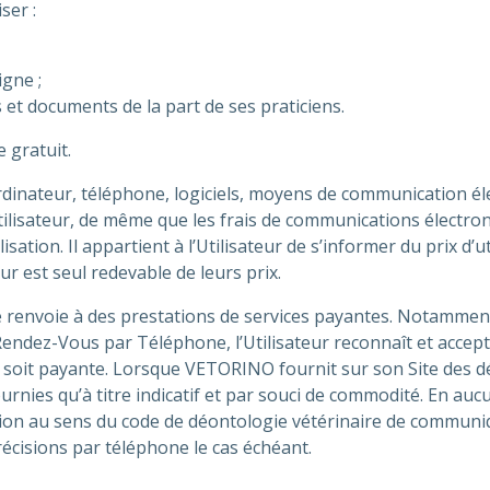
iser :
igne ;
 et documents de la part de ses praticiens.
e gratuit.
ateur, téléphone, logiciels, moyens de communication électr
’Utilisateur, de même que les frais de communications élect
lisation. Il appartient à l’Utilisateur de s’informer du prix d
r est seul redevable de leurs prix.
Site renvoie à des prestations de services payantes. Notamme
e Rendez-Vous par Téléphone, l’Utilisateur reconnaît et accep
ite soit payante. Lorsque VETORINO fournit sur son Site des d
ournies qu’à titre indicatif et par souci de commodité. En au
gation au sens du code de déontologie vétérinaire de communiq
récisions par téléphone le cas échéant.