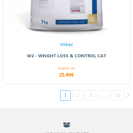
Virbac
W2 - WEIGHT LOSS & CONTROL CAT
à partir de
25.99€
1
2
3
…
10