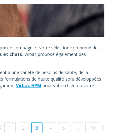
imaux de compagnie. Notre sélection comprend des
s et chats
. Virbac propose également des
ent à une variété de besoins de santé, de la
es formulations de haute qualité sont développées
la gamme
Virbac HPM
pour votre chien ou votre
1
2
3
4
5
…
10