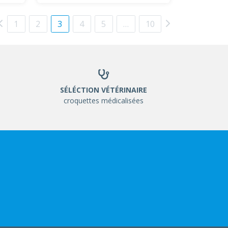
1
2
3
4
5
…
10
SÉLÉCTION VÉTÉRINAIRE
croquettes médicalisées