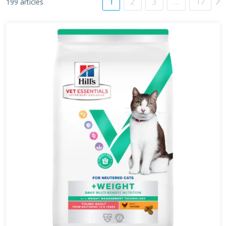
1
2
3
…
17
199 articles