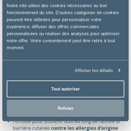
démangeaisons et le grattage chez le chien.
Notre site utilise des cookies nécessaires au bon
Pour les sensibilités alimentaires et/ou
fonctionnement du site. D’autres catégories de cookies
environnementales.
peuvent être utilisées pour personnaliser votre
expérience, diffuser des offres commerciales
Contre indications :
personnalisées ou réaliser des analyses pour optimiser
notre offre. Votre consentement peut être retiré à tout
Femelles en gestation ou allaitantes.
moment.
Chiots.
Chiens présentant une hyperlipidémie, une
pancréatite, des antécédents de pancréatite ou un
risque de pancréatite.
Afficher les détails
Bienfaits essentiels :
Tout autoriser
L’alimentation PRESCRIPTION DIET pour chiens est
la nutrition ciblée dont ils ont besoin
pour une vie
Refuser
longue et heureuse
.
Formulé pour soutenir tout au long de l’année la
barrière cutanée
contre les allergies d’origine