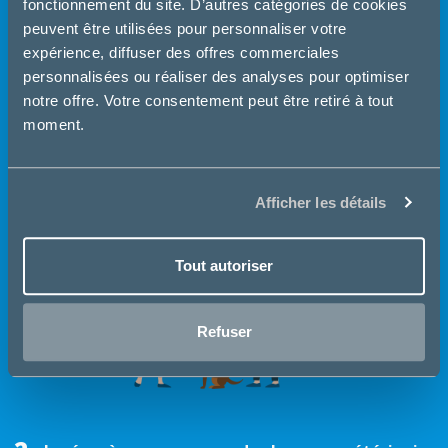
fonctionnement du site. D’autres catégories de cookies
peuvent être utilisées pour personnaliser votre
expérience, diffuser des offres commerciales
Je commande sur la boutique en ligne de mon
1
personnalisées ou réaliser des analyses pour optimiser
vétérinaire
notre offre. Votre consentement peut être retiré à tout
moment.
Afficher les détails
Tout autoriser
Refuser