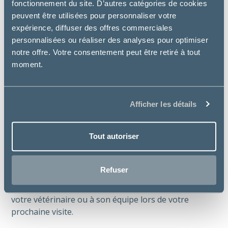
fonctionnement du site. D’autres catégories de cookies
peuvent être utilisées pour personnaliser votre
expérience, diffuser des offres commerciales
personnalisées ou réaliser des analyses pour optimiser
notre offre. Votre consentement peut être retiré à tout
moment.
Parce que bien nourrir son animal ne
Afficher les détails
devrait pas devenir un luxe.
Tout autoriser
Avec Préférence®, votre vétérinaire peut vous
proposer une solution cohérente, accessible et
adaptée à votre compagnon.
Refuser
Besoin d’aide pour choisir ? Demandez conseil à
votre vétérinaire ou à son équipe lors de votre
prochaine visite.