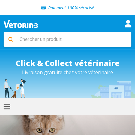
Livraison gratuite en clinique vétérinaire
Retour gratuit en clinique
Sélection de croquettes vétérinaire
Paiement 100% sécurisé
Click & Collect vétérinaire
Livraison gratuite chez votre vétérinaire
Livraison gratuite en clinique vétérinaire
Retour gratuit en clinique
Sélection de croquettes vétérinaire