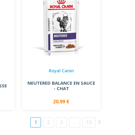
Royal Canin
NEUTERED BALANCE EN SAUCE
SSE
- CHAT
20.99 €
1
2
3
…
13