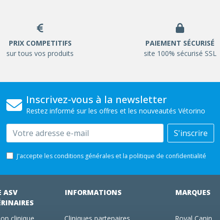
PRIX COMPETITIFS
PAIEMENT SÉCURISÉ
sur tous vos produits
site 100% sécurisé SSL
Inscrivez-vous à la newsletter
Restez informé sur les offres et les nouveautés Vétorino
Email
S'inscrire
J'accepte les conditions générales et la politique de confidentialité
E ASV
INFORMATIONS
MARQUES
ÉRINAIRES
on clinique
Cliniques partenaires
Royal Canin