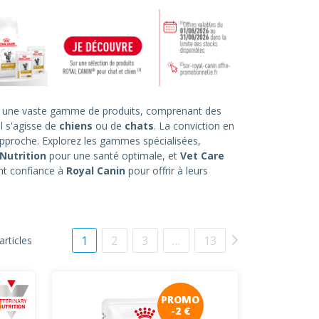
z une vaste gamme de produits, comprenant des
l s'agisse de
chiens
ou de
chats
. La conviction en
approche. Explorez les gammes spécialisées,
Nutrition
pour une santé optimale, et
Vet Care
ont confiance à
Royal Canin
pour offrir à leurs
1
2
3
…
13
articles
PROMO
-2 €