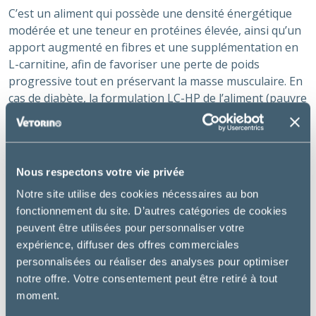
C’est un aliment qui possède une densité énergétique
modérée et une teneur en protéines élevée, ainsi qu’un
apport augmenté en fibres et une supplémentation en
L-carnitine, afin de favoriser une perte de poids
progressive tout en préservant la masse musculaire. En
cas de diabète, la formulation LC-HP de l’aliment (pauvre
en glucides – riche en protéines) permet de réguler
l’apport en glucose. Avec une formulation pauvre en
glucides et riche en protéines, dont une grande majorité
de protéines animales, il respecte les besoins
Nous respectons votre vie privée
nutritionnels des carnivores.
Notre site utilise des cookies nécessaires au bon
Utilisation :
fonctionnement du site. D’autres catégories de cookies
peuvent être utilisées pour personnaliser votre
Chat en surpoids de moins de 30%
expérience, diffuser des offres commerciales
Chat diabétique ayant un poids optimal
personnalisées ou réaliser des analyses pour optimiser
Réduction de l’impact des repas sur la glycémie
notre offre. Votre consentement peut être retiré à tout
(faible index glycémique)
moment.
Perte de poids rapide (densité énergétique