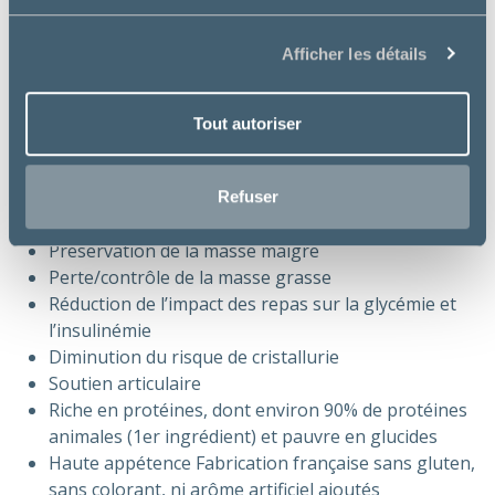
modérée)
Augmentation de la satiété (fibres et protéines)
Afficher les détails
NB : Pour un chat en surpoids supérieur à 30% ou un
chat en surpoids ET diabétique, l’aliment W1 –
Tout autoriser
®
VETERINARY HPM
Weight Loss & Diabetes Cat est
recommandé.
Refuser
Bienfaits essentiels :
Préservation de la masse maigre
Perte/contrôle de la masse grasse
Réduction de l’impact des repas sur la glycémie et
l’insulinémie
Diminution du risque de cristallurie
Soutien articulaire
Riche en protéines, dont environ 90% de protéines
animales (1er ingrédient) et pauvre en glucides
Haute appétence Fabrication française sans gluten,
sans colorant, ni arôme artificiel ajoutés