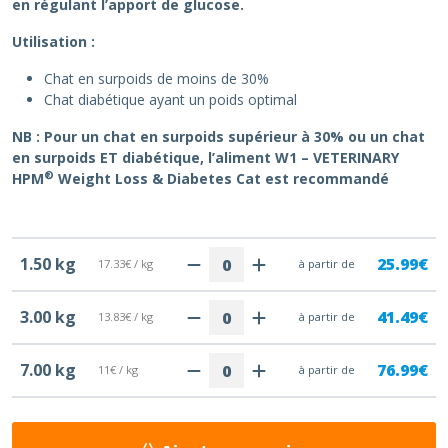
en régulant l’apport de glucose.
Utilisation :
Chat en surpoids de moins de 30%
Chat diabétique ayant un poids optimal
NB : Pour un chat en surpoids supérieur à 30% ou un chat
en surpoids ET diabétique, l’aliment W1 – VETERINARY
®
HPM
Weight Loss & Diabetes Cat est recommandé
1.50 kg
25.99€
17.33€ / kg
à partir de
3.00 kg
41.49€
13.83€ / kg
à partir de
7.00 kg
76.99€
11€ / kg
à partir de