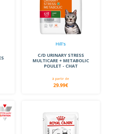
Hill's
C/D URINARY STRESS
ES
MULTICARE + METABOLIC
POULET - CHAT
à partir de
29.99€