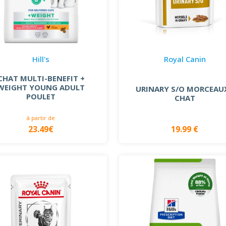
Hill's
Royal Canin
CHAT MULTI-BENEFIT +
WEIGHT YOUNG ADULT
URINARY S/O MORCEAUX
POULET
CHAT
à partir de
23.49€
19.99 €