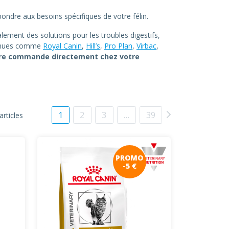
ondre aux besoins spécifiques de votre félin.
lement des solutions pour les troubles digestifs,
connues comme
Royal Canin
,
Hill’s
,
Pro Plan
,
Virbac
,
tre commande directement chez votre
1
2
3
…
39
articles
PROMO
-5 €