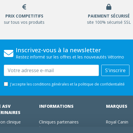
PRIX COMPETITIFS
PAIEMENT SÉCURISÉ
sur tous vos produits
site 100% sécurisé SSL
Inscrivez-vous à la newsletter
Restez informé sur les offres et les nouveautés Vétorino
Email
S'inscrire
J'accepte les conditions générales et la politique de confidentialité
E ASV
INFORMATIONS
MARQUES
ÉRINAIRES
on clinique
Cliniques partenaires
Royal Canin
des clients
À propos de nous
Hill's pet Nutri