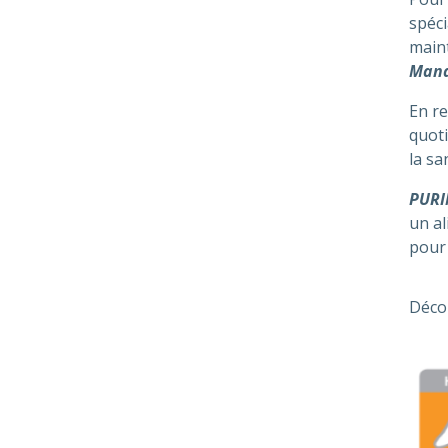
spéci
maint
Man
En re
quoti
la sa
PURI
un al
pour 
Décou