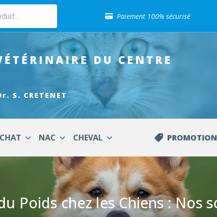
Paiement 100% sécurisé
Livraison gratuite en clinique vétérinaire
VÉTÉRINAIRE
DU CENTRE
Retour gratuit en clinique
Sélection de croquettes vétérinaire
Dr. S. CRETENET
Paiement 100% sécurisé
CHAT
NAC
CHEVAL
PROMOTION
Livraison gratuite en clinique vétérinaire
Retour gratuit en clinique
Sélection de croquettes vétérinaire
du Poids chez les Chiens : Nos so