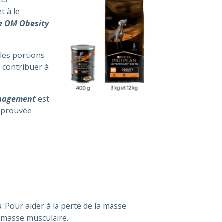
t à le
e OM Obesity
les portions
 contribuer à
nagement
est
t prouvée
s
:Pour aider à la perte de la masse
 masse musculaire.