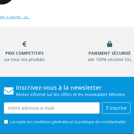
illit, il ralentit… et...
PRIX COMPETITIFS
PAIEMENT SÉCURISÉ
sur tous vos produits
site 100% sécurisé SSL
Inscrivez-vous à la newsletter
Restez informé sur les offres et les nouveautés Vétorino
Email
S'inscrire
J'accepte les conditions générales et la politique de confidentialité