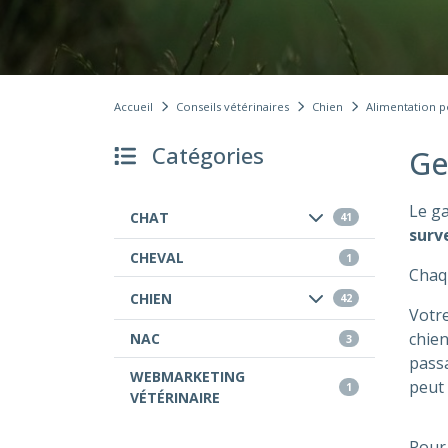
Accueil
Conseils vétérinaires
Chien
Alimentation p
Catégories
Ge
Le ga
CHAT
41
surv
CHEVAL
1
Chaqu
CHIEN
42
Votre
chien
NAC
3
passa
WEBMARKETING
peut 
1
VÉTÉRINAIRE
Pour 