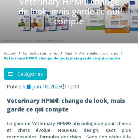
Veterinary HPM® change
de look, mais garde ce qui
compte
Accueil
Conseils vétérinaires
Chat
Alimentation pour chat
Veterinary HPM® change de look, mais garde ce qui compte
Catégories
Publié le
juin 18, 2025
12:00
Veterinary HPM® change de look, mais
garde ce qui compte
La gamme Veterinary HPM® physiologique pour chiens
et chats évolue. Nouveau design, sacs plus
responsables, formules enrichies… Sans rien céder à la