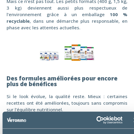
Mais ce n’est pas tout. Les petits formats (400 g, 1,5 kg,
3 kg) deviennent aussi plus respectueux de
l’environnement grâce à un emballage
100 %
recyclable
, dans une démarche plus responsable, en
phase avec les attentes actuelles.
Des formules améliorées pour encore
plus de bénéfices
Si le look évolue, la qualité reste. Mieux : certaines
recettes ont été améliorées, toujours sans compromis
sur l’équilibre nutritionnel.
Pour les chats, une attention particulière a été portée à
la santé bucco-dentaire. Une
algue brune marine
(Ascophyllum nodosum)
est désormais ajoutée dans