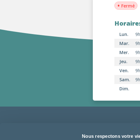
•
Fermé
Horaire
Lun.
9h
Mar.
9h
Mer.
9h
Jeu.
9h
Ven.
9h
Sam.
9h
Dim.
02 48 26 16 60
Nous respectons votre vi