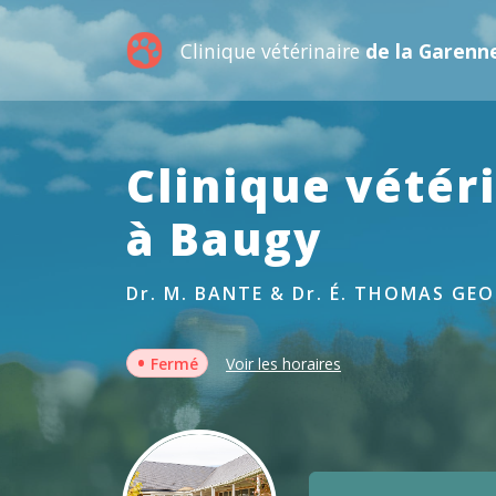
Clinique vétérinaire
de la Garenn
Clinique vétér
à Baugy
Dr. M. BANTE & Dr. É. THOMAS GE
•
Fermé
Voir les horaires