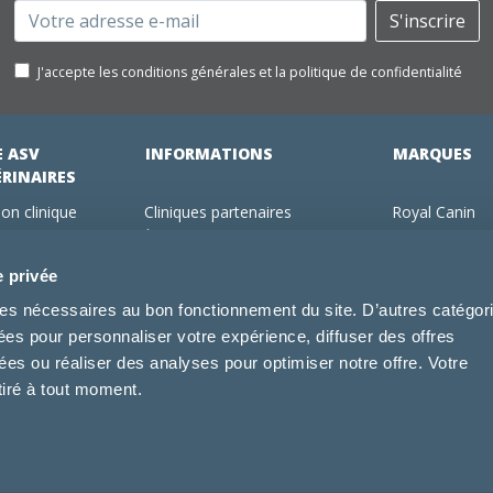
Email
S'inscrire
J'accepte les conditions générales et la politique de confidentialité
E ASV
INFORMATIONS
MARQUES
ÉRINAIRES
on clinique
Cliniques partenaires
Royal Canin
des clients
À propos de nous
Hill's pet Nutri
ments
Offres pour les vétérinaires
Virbac
e privée
 adhérent Vétorino
Mentions légales
Purina Pro Pl
kies nécessaires au bon fonctionnement du site. D’autres catégor
Utilisation des cookies
Specific
sées pour personnaliser votre expérience, diffuser des offres
Conditions générales d'utilisation
Dechra
s ou réaliser des analyses pour optimiser notre offre. Votre
Tonivet
tiré à tout moment.