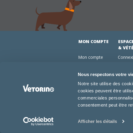
MON COMPTE
ESPAC
& VÉT
Mon compte
Connexi
Mes commandes
Comman
Mes abonnements
Abonne
Nous respectons votre vi
Boutique
Devenir
Notre site utilise des coo
Conseils vétos
cookies peuvent être utili
FAQ
commerciales personnalisée
consentement peut être re
Afficher les détails
2026 -
-
-
Vétorino
Mentions légales
CGV
CGU