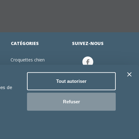
CATÉGORIES
SUIVEZ-NOUS
Croquettes chien
tion
Croquettes chiot
Jouets chien
Tout autoriser
an
Gamelles chien
ies de
Produits vétérinaire chien
Croquettes chat
Refuser
Croquettes chaton
Jouets chat