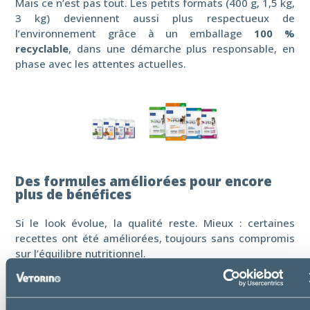
Mais ce n’est pas tout. Les petits formats (400 g, 1,5 kg,
3 kg) deviennent aussi plus respectueux de
l’environnement grâce à un emballage
100 %
recyclable
, dans une démarche plus responsable, en
phase avec les attentes actuelles.
Des formules améliorées pour encore
plus de bénéfices
Si le look évolue, la qualité reste. Mieux : certaines
recettes ont été améliorées, toujours sans compromis
sur l’équilibre nutritionnel.
Pour les chats, une attention particulière a été portée à
la santé bucco-dentaire. Une
algue brune marine
(Ascophyllum nodosum)
est désormais ajoutée dans