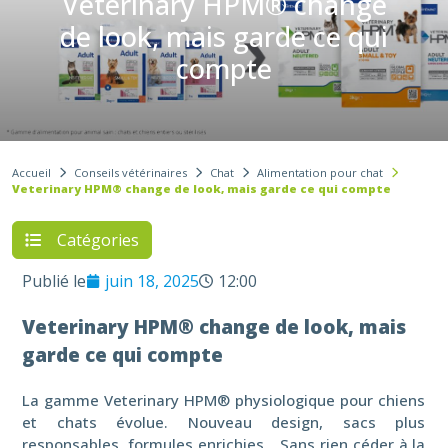
Veterinary HPM® change
de look, mais garde ce qui
compte
Accueil
Conseils vétérinaires
Chat
Alimentation pour chat
Veterinary HPM® change de look, mais garde ce qui compte
Catégories
Publié le
juin 18, 2025
12:00
Veterinary HPM® change de look, mais
garde ce qui compte
La gamme Veterinary HPM® physiologique pour chiens
et chats évolue. Nouveau design, sacs plus
responsables, formules enrichies… Sans rien céder à la