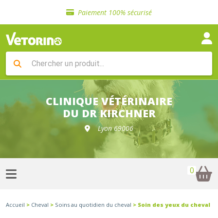
Sélection de croquettes vétérinaire
Paiement 100% sécurisé
Livraison gratuite en clinique vétérinaire
Retour gratuit en clinique
Sélection de croquettes vétérinaire
Paiement 100% sécurisé
Livraison gratuite en clinique vétérinaire
Retour gratuit en clinique
Sélection de croquettes vétérinaire
CLINIQUE VÉTÉRINAIRE
DU DR KIRCHNER
Lyon 69006
0
Accueil
>
Cheval
>
Soins au quotidien du cheval
> Soin des yeux du cheval