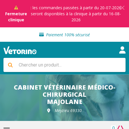
: les commandes passées à partir du 20-07-2026
Fermeture
seront disponibles à la clinique à partir du 16-08-
clinique
2026
Sélection de croquettes vétérinaire
Paiement 100% sécurisé
Livraison gratuite en clinique vétérinaire
Retour gratuit en clinique
Sélection de croquettes vétérinaire
CABINET VÉTÉRINAIRE MÉDICO-
Paiement 100% sécurisé
CHIRURGICAL
MAJOLANE
Livraison gratuite en clinique vétérinaire
Meyzieu 69330
Retour gratuit en clinique
0