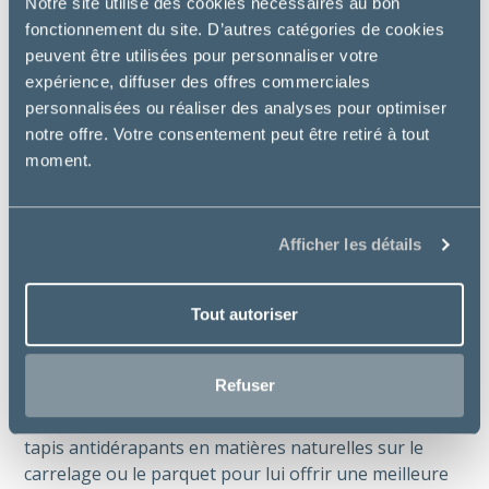
Notre site utilise des cookies nécessaires au bon
2. Attention aux plantes d’intérieur
fonctionnement du site. D’autres catégories de cookies
peuvent être utilisées pour personnaliser votre
Attention avec certaines plantes qui peuvent être très
expérience, diffuser des offres commerciales
toxiques. Placez-les en hauteur ou retirez-les si vous
personnalisées ou réaliser des analyses pour optimiser
avez un doute. En cas de question, n’hésitez pas à
notre offre. Votre consentement peut être retiré à tout
demander conseil à votre vétérinaire.
moment.
3. Sécurisez les recoins
Inspectez les espaces sous les canapés ou autres
Afficher les détails
meubles pour s’assurer que les pattes de votre lapin
ne puissent se coincer. Bouchez ces zones avec des
coussins, des boîtes ou des planches.
Tout autoriser
4. Adaptez les sols glissants
Refuser
Les surfaces lisses peuvent être dangereuses pour
lui, il peut glisser dessus, se faire mal. Disposez des
tapis antidérapants en matières naturelles sur le
carrelage ou le parquet pour lui offrir une meilleure