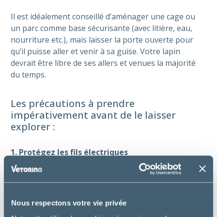
Il est idéalement conseillé d’aménager une cage ou
un parc comme base sécurisante (avec litière, eau,
nourriture etc.), mais laisser la porte ouverte pour
qu’il puisse aller et venir à sa guise. Votre lapin
devrait être libre de ses allers et venues la majorité
du temps.
Les précautions à prendre
impérativement avant de le laisser
explorer :
1. Protégez les fils électriques
Les lapins adorent ronger tout ce qui leur passe par
les dents, y compris les fils électriques. Utilisez des
gaines de protection ou passez les câbles derrière
Nous respectons votre vie privée
des meubles lourds pour éviter tout accident.