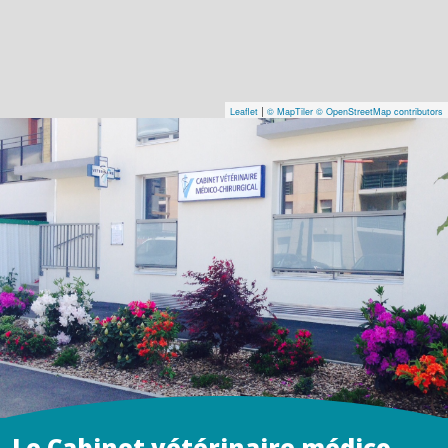
|
Leaflet
© MapTiler
© OpenStreetMap contributors