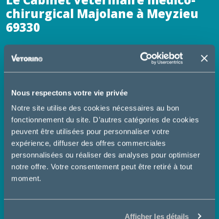
Le Cabinet vétérinaire médico-
chirurgical Majolane à Meyzieu
69330
Notre équipe de vétérinaires et d'Auxiliaires Spécialisées
Vétérinaires (ASV) sont au service des propriétaires
d'animaux.
Notre établissement dispose de moyens techniques
Nous respectons votre vie privée
adaptés à vos compagnons, régulièrement renouvelés
de sorte à vous proposer en permanence des meilleures
Notre site utilise des cookies nécessaires au bon
conditions de soin possibles.
fonctionnement du site. D’autres catégories de cookies
peuvent être utilisées pour personnaliser votre
Lors de vos visites, n'hésitez pas à demander conseils à
expérience, diffuser des offres commerciales
nos ASV. Vous pouvez aussi prendre rendez-vous, vous
personnalisées ou réaliser des analyses pour optimiser
réapprovisionner en aliments, acheter divers produits
notre offre. Votre consentement peut être retiré à tout
d'hygiène (shampooing), et anti-parasitaires (anti-
moment.
puces, vermifuges ...).
Nous vous souhaitons une bonne visite sur notre site.
Afficher les détails