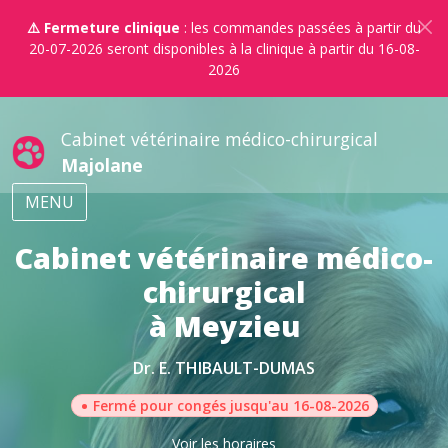
⚠️ Fermeture clinique
: les commandes passées à partir du
20-07-2026 seront disponibles à la clinique à partir du 16-08-
2026
Cabinet vétérinaire médico-chirurgical
Majolane
MENU
Cabinet vétérinaire médico-
chirurgical
à Meyzieu
Dr. E. THIBAULT-DUMAS
•
Fermé pour congés jusqu'au 16-08-2026
Voir les horaires