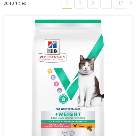
1
2
3
…
17
204 articles