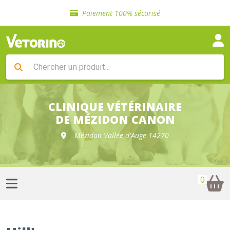
Sélection de croquettes vétérinaire
Paiement 100% sécurisé
Livraison gratuite en clinique vétérinaire
Retour gratuit en clinique
Sélection de croquettes vétérinaire
Paiement 100% sécurisé
Livraison gratuite en clinique vétérinaire
Retour gratuit en clinique
Sélection de croquettes vétérinaire
CLINIQUE VÉTÉRINAIRE
DE MÉZIDON CANON
Mézidon Vallée d'Auge 14270
0