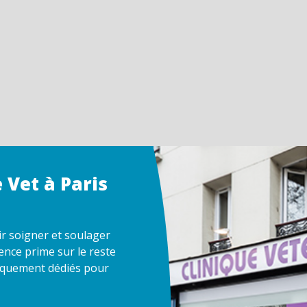
 Vet à Paris
ir soigner et soulager
ence prime sur le reste
atiquement dédiés pour