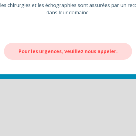
les chirurgies et les échographies sont assurées par un reco
dans leur domaine.
Pour les urgences, veuillez nous appeler.
140 Av. du Maine
Paris - 75014
Itinéraire GPS