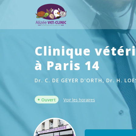
Clinique vétér
à Paris 14
Dr. C. DE GEYER D'ORTH, Dr. H. LOE
•
Ouvert
Voir les horaires