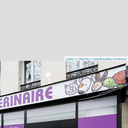
|
Leaflet
© MapTiler
© OpenStreetMap contributors