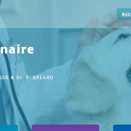
Acc
inaire
SER & Dr. F. BRÉARD