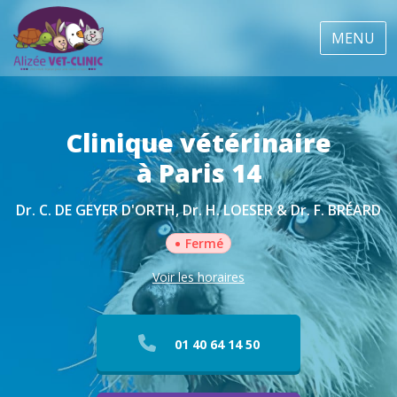
MENU
Clinique vétérinaire
à Paris 14
Dr. C. DE GEYER D'ORTH, Dr. H. LOESER & Dr. F. BRÉARD
•
Fermé
Voir les horaires
01 40 64 14 50