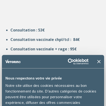
Consultation : 53€
Consultation vaccinale chpl/tcl : 84€
Consultation vaccinale + rage : 95€
Ovariectomie chatte : 168€
Castration chat : 105€
Nous respectons votre vie privée
Ovariectomie chienne : à partir de 505€
Notre site utilise des cookies nécessaires au bon
Castration chien : à partir de 295€
fonctionnement du site. D’autres catégories de cookies
peuvent être utilisées pour personnaliser votre
expérience, diffuser des offres commerciales
Identification : 79€