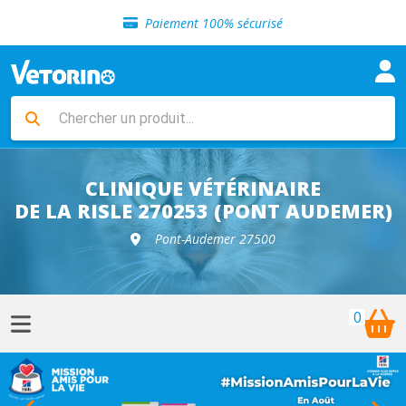
Sélection de croquettes vétérinaire
Paiement 100% sécurisé
Livraison gratuite en clinique vétérinaire
Retour gratuit en clinique
Sélection de croquettes vétérinaire
Paiement 100% sécurisé
Livraison gratuite en clinique vétérinaire
Retour gratuit en clinique
Sélection de croquettes vétérinaire
CLINIQUE VÉTÉRINAIRE
DE LA RISLE 270253 (PONT AUDEMER)
Pont-Audemer 27500
0