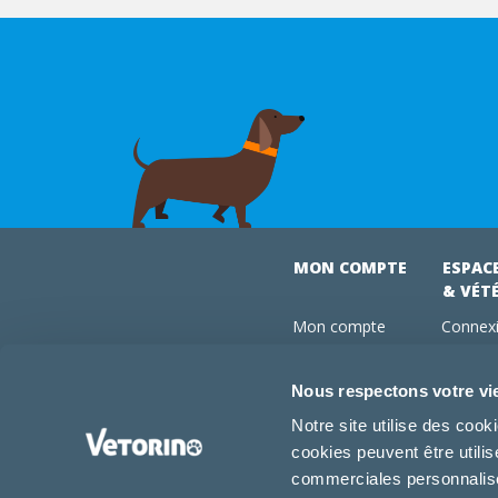
MON COMPTE
ESPAC
& VÉT
Mon compte
Connexi
Mes commandes
Comman
Mes abonnements
Abonne
Nous respectons votre vi
Boutique
Devenir
Notre site utilise des coo
Conseils vétos
cookies peuvent être utili
FAQ
commerciales personnalisée