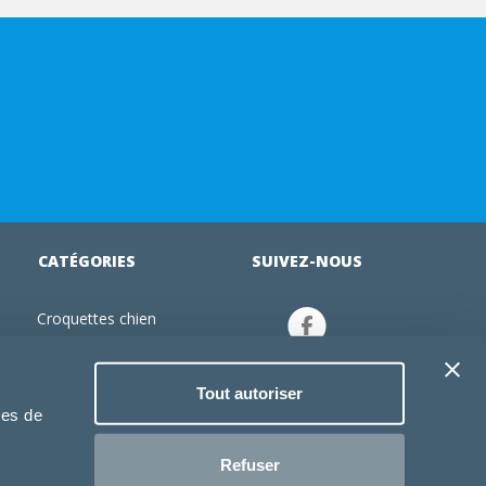
CATÉGORIES
SUIVEZ-NOUS
Croquettes chien
tion
Croquettes chiot
Jouets chien
Tout autoriser
an
Gamelles chien
ies de
Produits vétérinaire chien
Croquettes chat
Refuser
Croquettes chaton