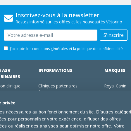
Inscrivez-vous à la newsletter
Restez informé sur les offres et les nouveautés Vétorino
Email
S'inscrire
J'accepte les conditions générales et la politique de confidentialité
E ASV
INFORMATIONS
MARQUES
ÉRINAIRES
on clinique
Cliniques partenaires
Royal Canin
des clients
À propos de nous
Hill's pet Nutri
ments
Offres pour les vétérinaires
Virbac
e privée
 adhérent Vétorino
Mentions légales
Purina Pro Pl
kies nécessaires au bon fonctionnement du site. D’autres catégor
Utilisation des cookies
Specific
sées pour personnaliser votre expérience, diffuser des offres
Conditions générales d'utilisation
Dechra
s ou réaliser des analyses pour optimiser notre offre. Votre
Tonivet