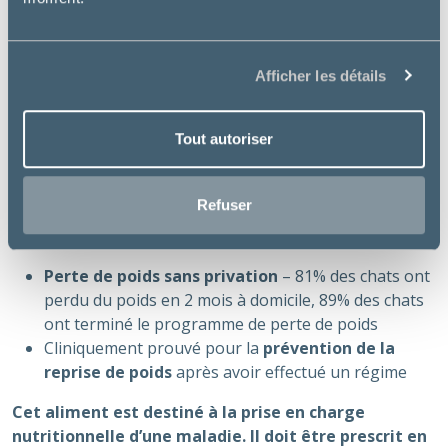
poids chez le chat.
Utilisation :
Afficher les détails
Perte de poids
Maintien du poids (prédisposé à l’obésité ou après
Tout autoriser
la perte de poids)
Diabète chez les chats de poids normal ou
légèrement en surpoids
Refuser
Bienfaits essentiels :
Perte de poids sans privation
– 81% des chats ont
perdu du poids en 2 mois à domicile, 89% des chats
ont terminé le programme de perte de poids
Cliniquement prouvé pour la
prévention de la
reprise de poids
après avoir effectué un régime
Cet aliment est destiné à la prise en charge
nutritionnelle d’une maladie. Il doit être prescrit en