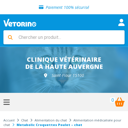
Sélection de croquettes vétérinaire
Paiement 100% sécurisé
Livraison gratuite en clinique vétérinaire
Retour gratuit en clinique
Sélection de croquettes vétérinaire
Paiement 100% sécurisé
Livraison gratuite en clinique vétérinaire
Retour gratuit en clinique
Sélection de croquettes vétérinaire
CLINIQUE VÉTÉRINAIRE
DE LA HAUTE AUVERGNE
Saint-Flour 15100
0
Accueil
Chat
Alimentation du chat
Alimentation médicalisée pour
chat
Metabolic Croquettes Poulet – chat