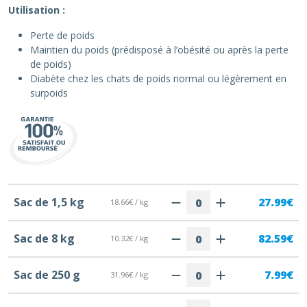
Utilisation :
Perte de poids
Maintien du poids (prédisposé à l’obésité ou après la perte
de poids)
Diabète chez les chats de poids normal ou légèrement en
surpoids
Sac de 1,5 kg
27.99€
18.66€ / kg
Sac de 8 kg
82.59€
10.32€ / kg
Sac de 250 g
7.99€
31.96€ / kg