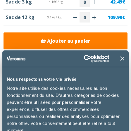
Sac de 3 kg
42.49€
14.16€ / kg
Sac de 12 kg
109.99€
9.17€ / kg
Ajouter au panier
Livraison gratuite à la Clinique
vétérinaire de la Haute Auvergne
Nous respectons votre vie privée
Notre site utilise des cookies nécessaires au bon
fonctionnement du site. D’autres catégories de cookies
DESCRIPTION
peuvent être utilisées pour personnaliser votre
expérience, diffuser des offres commerciales
Hill’s Prescription Diet Feline Metabolic est un
personnalisées ou réaliser des analyses pour optimiser
aliment complet et équilibré, cliniquement
notre offre. Votre consentement peut être retiré à tout
prouvé pour favoriser la perte et le maintien du
moment.