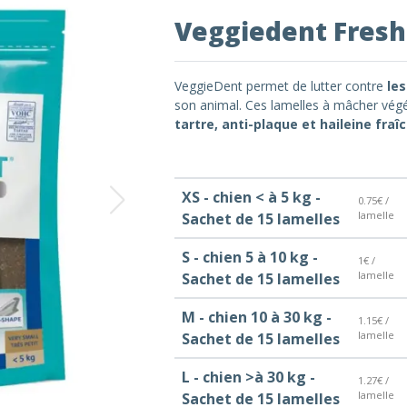
Veggiedent Fresh
VeggieDent permet de lutter contre
le
son animal. Ces lamelles à mâcher végét
tartre, anti-plaque et haileine fraî
XS - chien < à 5 kg -
0.75€ /
lamelle
Sachet de 15 lamelles
S - chien 5 à 10 kg -
1€ /
lamelle
Sachet de 15 lamelles
M - chien 10 à 30 kg -
1.15€ /
lamelle
Sachet de 15 lamelles
L - chien >à 30 kg -
1.27€ /
lamelle
Sachet de 15 lamelles