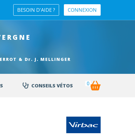
BESOIN D'AIDE ?
CONNEXION
VERGNE
 PERROT & Dr. J. MELLINGER
0
S
CONSEILS VÉTOS