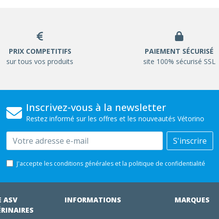
PRIX COMPETITIFS
PAIEMENT SÉCURISÉ
sur tous vos produits
site 100% sécurisé SSL
Inscrivez-vous à la newsletter
Restez informé sur les offres et les nouveautés Vétorino
Email
S'inscrire
J'accepte les conditions générales et la politique de confidentialité
E ASV
INFORMATIONS
MARQUES
ÉRINAIRES