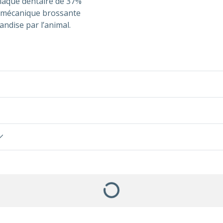
 plaque dentaire de 37%
n mécanique brossante
andise par l’animal.