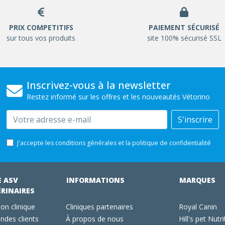
PRIX COMPETITIFS
PAIEMENT SÉCURISÉ
sur tous vos produits
site 100% sécurisé SSL
Inscrivez-vous à la newsletter
Restez informé sur les offres et les nouveautés Vétorino
Email
S'inscrire
J'accepte les conditions générales et la politique de confidentialité
E ASV
INFORMATIONS
MARQUES
ÉRINAIRES
on clinique
Cliniques partenaires
Royal Canin
des clients
À propos de nous
Hill's pet Nutri