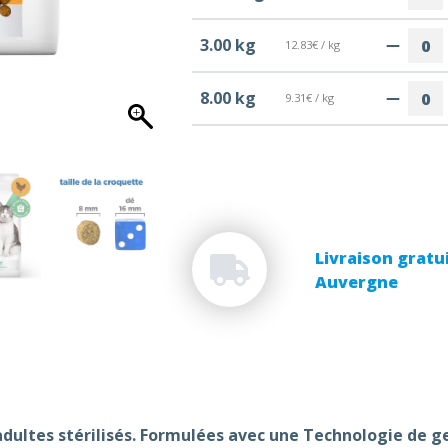
3.00 kg
12.83€ / kg
8.00 kg
9.31€ / kg
Livraison gratui
Auvergne
dultes stérilisés. Formulées avec une Technologie de ge