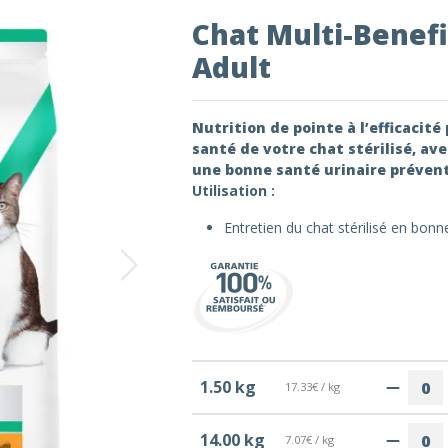
Chat Multi-Benef
Adult
Nutrition de pointe à l’efficacité
santé de votre chat stérilisé, a
une bonne santé urinaire prévent
Utilisation :
Entretien du chat stérilisé en bonn
1.50 kg
17.33€ / kg
14.00 kg
7.07€ / kg