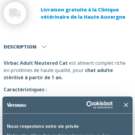
Livraison gratuite à la Clinique
vétérinaire de la Haute Auvergne
DESCRIPTION
Virbac Adult Neutered Cat
est aliment complet riche
en protéines de haute qualité, pour
chat adulte
stérilisé à partir de 1 an.
Caractéristiques :
Riche en protéines de haute qualité, dont 90% de
protéines animales (1er ingrédient) et pauvre en
glucides
Haute appétence
Nous respectons votre vie privée
Fabrication française sans colorant, ni arôme