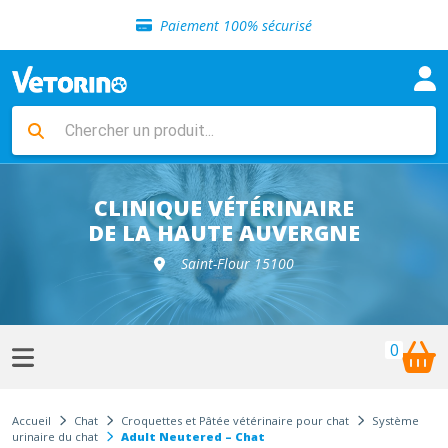
Sélection de croquettes vétérinaire
Paiement 100% sécurisé
Livraison gratuite en clinique vétérinaire
Retour gratuit en clinique
Sélection de croquettes vétérinaire
Paiement 100% sécurisé
Livraison gratuite en clinique vétérinaire
Retour gratuit en clinique
Sélection de croquettes vétérinaire
CLINIQUE VÉTÉRINAIRE
DE LA HAUTE AUVERGNE
Saint-Flour 15100
0
Accueil
Chat
Croquettes et Pâtée vétérinaire pour chat
Système
urinaire du chat
Adult Neutered – Chat