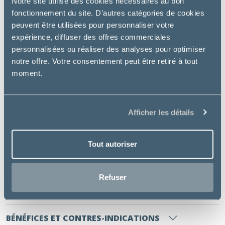
Notre site utilise des cookies nécessaires au bon
artificiel
fonctionnement du site. D’autres catégories de cookies
Ingrédients santé de haute qualité sélectionnés par
peuvent être utilisées pour personnaliser votre
nos vétérinaires nutritionnistes
expérience, diffuser des offres commerciales
Basée sur des études scientifiques, avec près de 40
personnalisées ou réaliser des analyses pour optimiser
publications
notre offre. Votre consentement peut être retiré à tout
Bienfaits essentiels :
moment.
Contrôle du poids et de la satiété
Santé urinaire
Afficher les détails
Soutien de la peau et du pelage,
Contrôle des boules de poils
Tout autoriser
INFORMATIONS COMPLÉMENTAIRES
Refuser
INGRÉDIENTS
BÉNÉFICES ET CONTRES-INDICATIONS