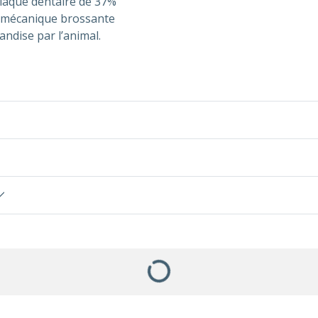
 plaque dentaire de 37%
n mécanique brossante
andise par l’animal.