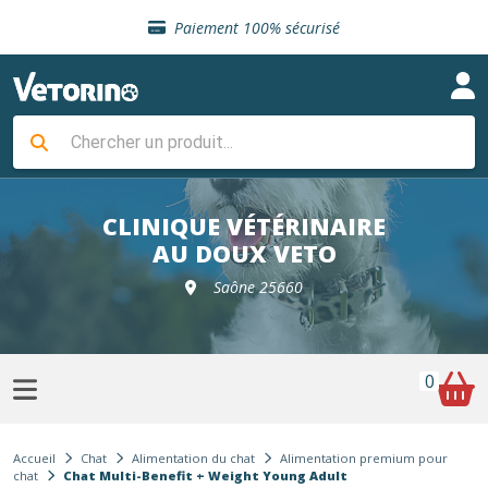
Sélection de croquettes vétérinaire
Paiement 100% sécurisé
Livraison gratuite en clinique vétérinaire
Retour gratuit en clinique
Sélection de croquettes vétérinaire
Paiement 100% sécurisé
Livraison gratuite en clinique vétérinaire
Retour gratuit en clinique
Sélection de croquettes vétérinaire
CLINIQUE VÉTÉRINAIRE
AU DOUX VETO
Saône 25660
0
Accueil
Chat
Alimentation du chat
Alimentation premium pour
chat
Chat Multi-Benefit + Weight Young Adult