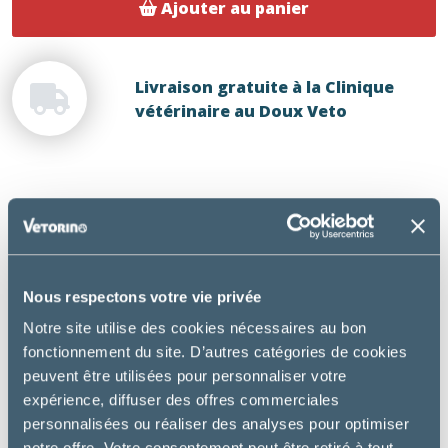
Ajouter au panier
Livraison gratuite à la Clinique
vétérinaire au Doux Veto
DESCRIPTION
Croquettes au Poulet pour jeunes Chats adultes
stérilisés. Formulées avec une Technologie de
Nous respectons votre vie privée
gestion du poids pour aider à maintenir un poids
Notre site utilise des cookies nécessaires au bon
optimal et favoriser la santé des organes vitaux et
fonctionnement du site. D’autres catégories de cookies
de l’appareil urinaire.
peuvent être utilisées pour personnaliser votre
Utilisation :
expérience, diffuser des offres commerciales
personnalisées ou réaliser des analyses pour optimiser
Jeunes chats adultes stérilisés
notre offre. Votre consentement peut être retiré à tout