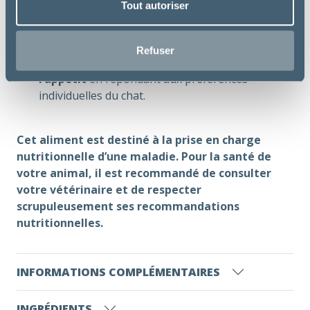
Tout autoriser
alcalinisants pour
limiter l’acidose
métabolique due à la détérioration de la
fonction rénale
.
Refuser
Un profil aromatique étudié pour
stimuler
l’appétit
en répondant aux préférences
individuelles du chat.
Cet aliment est destiné à la prise en charge
nutritionnelle d’une maladie. Pour la santé de
votre animal, il est recommandé de consulter
votre vétérinaire et de respecter
scrupuleusement ses recommandations
nutritionnelles.
INFORMATIONS COMPLÉMENTAIRES
INGRÉDIENTS