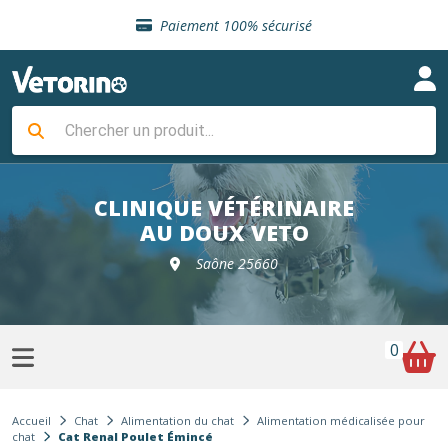
Sélection de croquettes vétérinaire
Paiement 100% sécurisé
Livraison gratuite en clinique vétérinaire
Retour gratuit en clinique
Sélection de croquettes vétérinaire
Paiement 100% sécurisé
Livraison gratuite en clinique vétérinaire
Retour gratuit en clinique
Sélection de croquettes vétérinaire
CLINIQUE VÉTÉRINAIRE
AU DOUX VETO
Saône 25660
0
Accueil
Chat
Alimentation du chat
Alimentation médicalisée pour
chat
Cat Renal Poulet Émincé