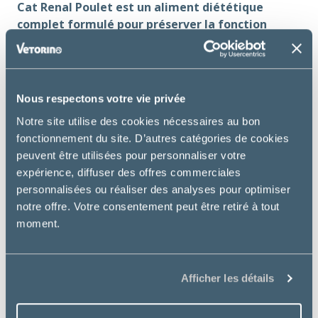
Cat Renal Poulet est un aliment diététique
complet formulé pour préserver la fonction
rénale en cas d’insuffisance rénale ou de calculs
rénaux.
Utilisation :
Nous respectons votre vie privée
Insuffisance rénale chronique
Notre site utilise des cookies nécessaires au bon
fonctionnement du site. D’autres catégories de cookies
Contre indications :
peuvent être utilisées pour personnaliser votre
Gestation, lactation, croissance
expérience, diffuser des offres commerciales
personnalisées ou réaliser des analyses pour optimiser
Bienfaits essentiels :
notre offre. Votre consentement peut être retiré à tout
moment.
Formulé pour
soutenir la fonction rénale
en
cas de maladie rénale chronique.
Un apport adapté en protéines de haute
qualité
soulage les reins et limite les
Afficher les détails
symptômes urémiques
.
L’aliment est formulé avec des agents