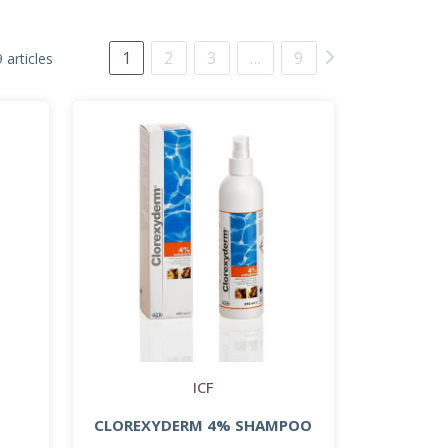
1
2
3
…
9
 articles
ICF
CLOREXYDERM 4% SHAMPOO