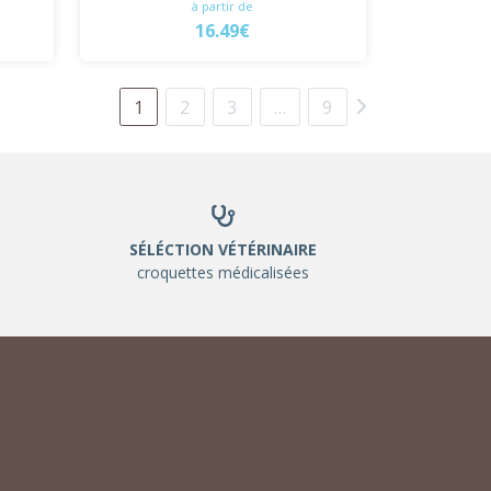
à partir de
16.49€
1
2
3
…
9
SÉLÉCTION VÉTÉRINAIRE
croquettes médicalisées