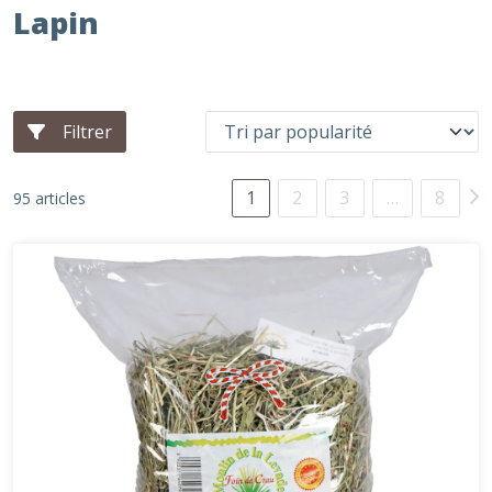
Lapin
Filtrer
1
2
3
…
8
95 articles