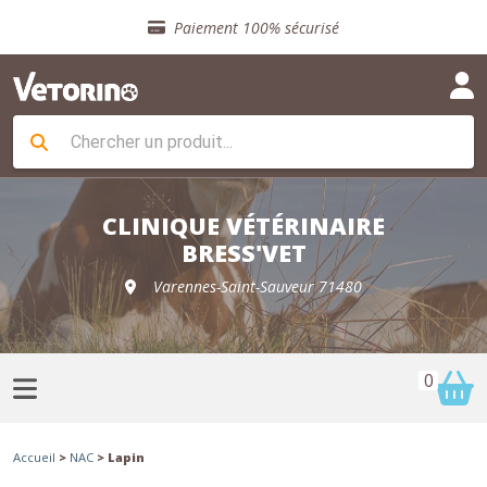
Sélection de croquettes vétérinaire
Paiement 100% sécurisé
Livraison gratuite en clinique vétérinaire
Retour gratuit en clinique
Sélection de croquettes vétérinaire
Paiement 100% sécurisé
Livraison gratuite en clinique vétérinaire
Retour gratuit en clinique
Sélection de croquettes vétérinaire
CLINIQUE VÉTÉRINAIRE
BRESS'VET
Varennes-Saint-Sauveur 71480
0
Accueil
>
NAC
> Lapin