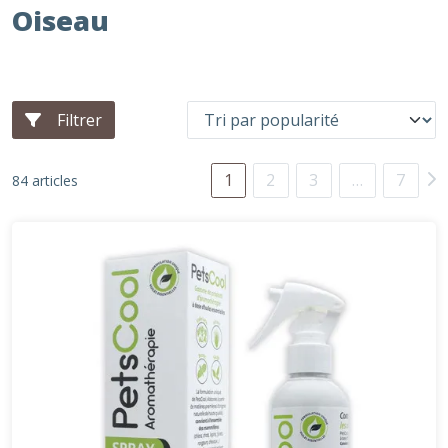
Oiseau
Filtrer
1
2
3
…
7
84 articles