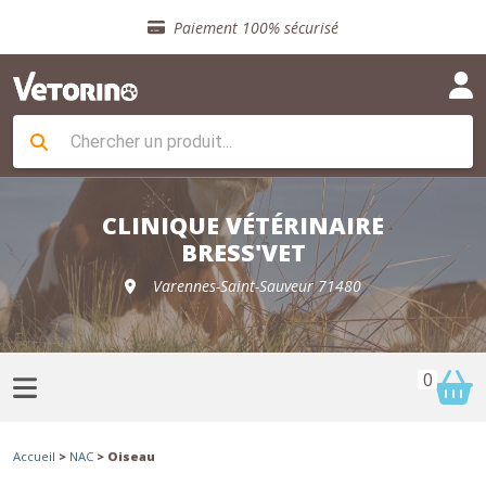
Sélection de croquettes vétérinaire
Paiement 100% sécurisé
Livraison gratuite en clinique vétérinaire
Retour gratuit en clinique
Sélection de croquettes vétérinaire
Paiement 100% sécurisé
Livraison gratuite en clinique vétérinaire
Retour gratuit en clinique
Sélection de croquettes vétérinaire
CLINIQUE VÉTÉRINAIRE
BRESS'VET
Varennes-Saint-Sauveur 71480
0
Accueil
>
NAC
> Oiseau