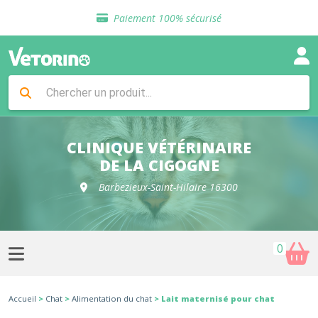
Sélection de croquettes vétérinaire
Paiement 100% sécurisé
Livraison gratuite en clinique vétérinaire
Retour gratuit en clinique
Sélection de croquettes vétérinaire
Paiement 100% sécurisé
Livraison gratuite en clinique vétérinaire
Retour gratuit en clinique
Sélection de croquettes vétérinaire
CLINIQUE VÉTÉRINAIRE
DE LA CIGOGNE
Barbezieux-Saint-Hilaire 16300
0
Accueil
>
Chat
>
Alimentation du chat
> Lait maternisé pour chat