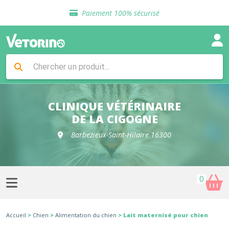
Sélection de croquettes vétérinaire
Paiement 100% sécurisé
Livraison gratuite en clinique vétérinaire
Retour gratuit en clinique
Sélection de croquettes vétérinaire
Paiement 100% sécurisé
Livraison gratuite en clinique vétérinaire
Retour gratuit en clinique
Sélection de croquettes vétérinaire
CLINIQUE VÉTÉRINAIRE
DE LA CIGOGNE
Barbezieux-Saint-Hilaire 16300
0
Accueil
>
Chien
>
Alimentation du chien
> Lait maternisé pour chien