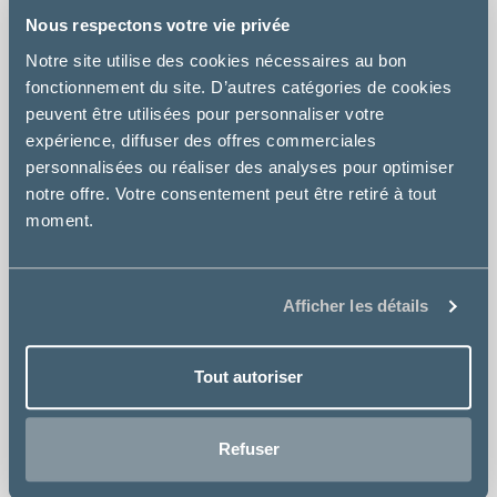
Nous respectons votre vie privée
Le site www.vetorino.com est hébergé par la société
DigitalOcean, dont le siège social est situé à
Notre site utilise des cookies nécessaires au bon
Zekeringstraat 17, 1014 BM, Amsterdam, au Pays-Bas.
fonctionnement du site. D’autres catégories de cookies
peuvent être utilisées pour personnaliser votre
Propriété intellectuelle
expérience, diffuser des offres commerciales
personnalisées ou réaliser des analyses pour optimiser
Le contenu du site est la propriété du vétérinaire ou de
notre offre. Votre consentement peut être retiré à tout
tiers ayant autorisé son utilisation. Toute reproduction,
moment.
représentation, modification, publication, adaptation de
tout ou partie des éléments du site, quel que soit le
moyen ou le procédé utilisé, est interdite.
Afficher les détails
Responsabilité
Le vétérinaire ne pourra être tenu responsable des
Tout autoriser
dommages directs ou indirects résultant de l'utilisation
du site ou de l'impossibilité d'utiliser le site.
Refuser
Liens vers des sites tiers