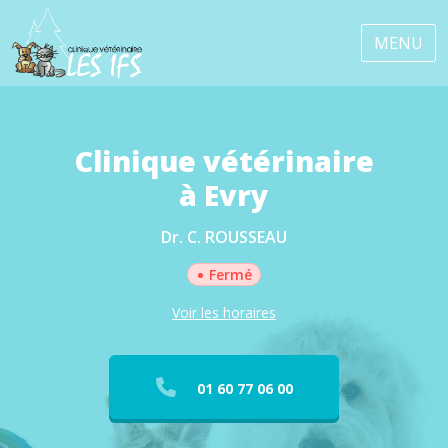
MENU
Clinique vétérinaire
à Evry
Dr. C. ROUSSEAU
•
Fermé
Voir les horaires
01 60 77 06 00