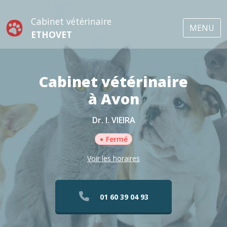
Cabinet vétérinaire
MENU
ETHOVET
Cabinet vétérinaire
à Avon
Dr. I. VIEIRA
•
Fermé
Voir les horaires
01 60 39 04 93