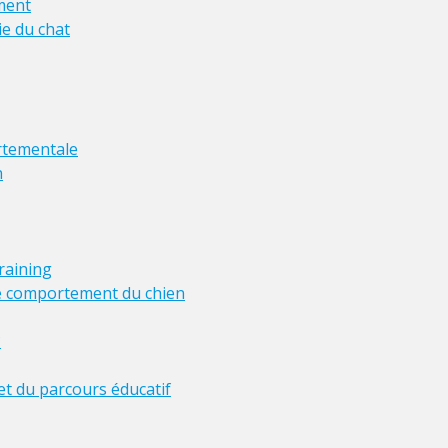
ment
ie du chat
rtementale
n
training
 le comportement du chien
?
et du parcours éducatif