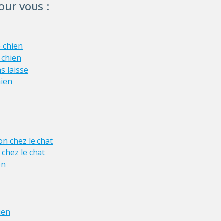
ur vous :
e chien
 chien
s laisse
hien
on chez le chat
 chez le chat
en
ien