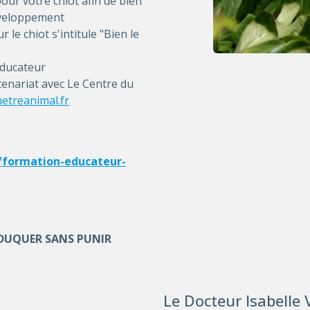
pour votre chiot afin de bien
éveloppement
le chiot s'intitule "Bien le
éducateur
tenariat avec Le Centre du
etreanimal.fr
/formation-educateur-
EDUQUER SANS PUNIR
Le Docteur Isabelle V