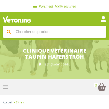
Sélection de croquettes vétérinaire
Paiement 100% sécurisé
Livraison gratuite en clinique vétérinaire
Retour gratuit en clinique
Sélection de croquettes vétérinaire
Paiement 100% sécurisé
Livraison gratuite en clinique vétérinaire
Retour gratuit en clinique
Sélection de croquettes vétérinaire
CLINIQUE VÉTÉRINAIRE
TAUPIN HAFERSTROH
Languidic 56440
0
Accueil
> Chien