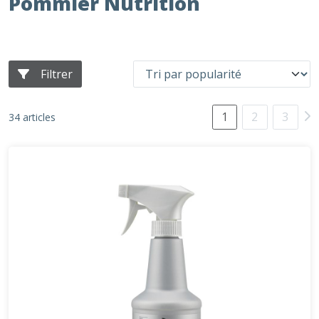
Pommier Nutrition
Filtrer
1
2
3
34 articles