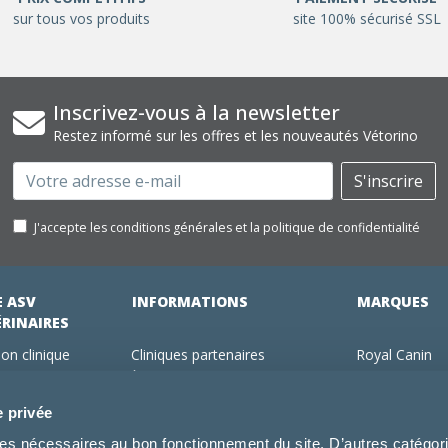
sur tous vos produits
site 100% sécurisé SSL
Inscrivez-vous à la newsletter
Restez informé sur les offres et les nouveautés Vétorino
Email
S'inscrire
J'accepte les conditions générales et la politique de confidentialité
E ASV
INFORMATIONS
MARQUES
ÉRINAIRES
on clinique
Cliniques partenaires
Royal Canin
des clients
À propos de nous
Hill's pet Nutri
ments
Offres pour les vétérinaires
Virbac
e privée
 adhérent Vétorino
Mentions légales
Purina Pro Pl
kies nécessaires au bon fonctionnement du site. D’autres catégor