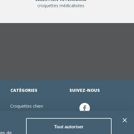
croquettes médicalisées
CATÉGORIES
SUIVEZ-NOUS
Croquettes chien
tion
Croquettes chiot
Jouets chien
Tout autoriser
an
Gamelles chien
ies de