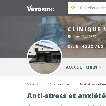
CLINIQUE 
Lannilis 29870
Dr. B. HOUZIAUX
ACCUEIL
CHIEN
Accueil
>
Chien
>
Accessoires du chien
> Anti-stress et an
Anti-stress et anxiét