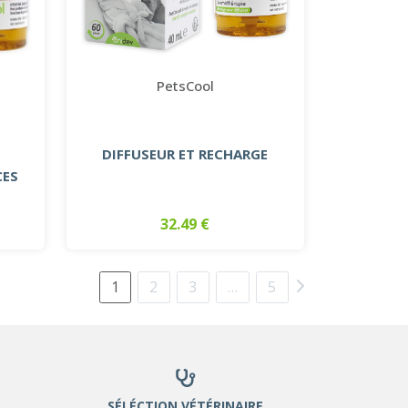
PetsCool
DIFFUSEUR ET RECHARGE
CES
32.49 €
1
2
3
…
5
SÉLÉCTION VÉTÉRINAIRE