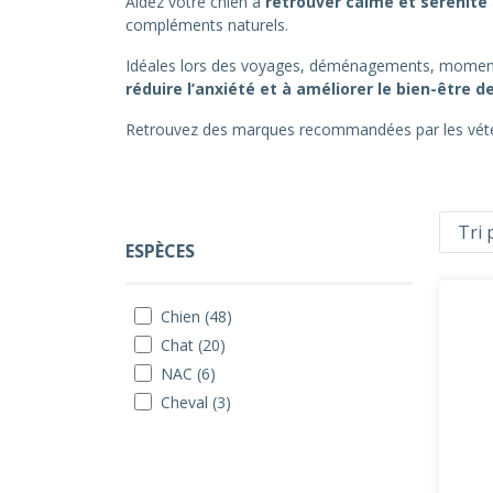
Aidez votre chien à
retrouver calme et sérénité
compléments naturels.
Idéales lors des voyages, déménagements, moments d
réduire l’anxiété et à améliorer le bien-être
Retrouvez des marques recommandées par les vétér
ESPÈCES
Chien (48)
Chat (20)
NAC (6)
Cheval (3)