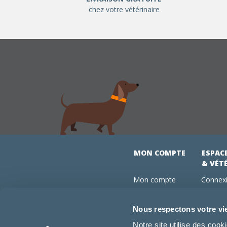
chez votre vétérinaire
MON COMPTE
ESPAC
& VÉT
Mon compte
Connexi
Mes commandes
Comman
Mes abonnements
Abonne
Nous respectons votre vi
Boutique
Devenir
Notre site utilise des coo