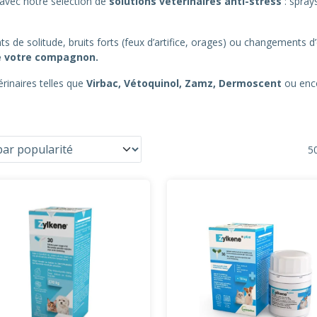
avec notre sélection de
solutions vétérinaires anti-stress
: spray
e solitude, bruits forts (feux d’artifice, orages) ou changements d
 de votre compagnon.
inaires telles que
Virbac, Vétoquinol, Zamz, Dermoscent
ou en
50