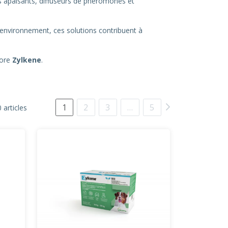
s apaisants, diffuseurs de phéromones et
’environnement, ces solutions contribuent à
core
Zylkene
.
1
2
3
…
5
 articles