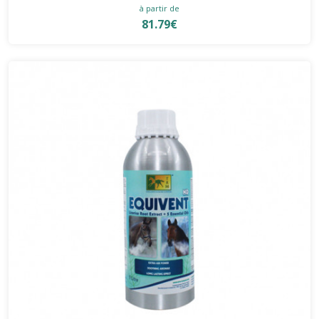
à partir de
81.79€