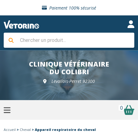
Sélection de croquettes vétérinaire
Paiement 100% sécurisé
Livraison gratuite en clinique vétérinaire
Retour gratuit en clinique
Sélection de croquettes vétérinaire
Paiement 100% sécurisé
Livraison gratuite en clinique vétérinaire
Retour gratuit en clinique
Sélection de croquettes vétérinaire
CLINIQUE VÉTÉRINAIRE
DU COLIBRI
Levallois-Perret 92300
0
Accueil
>
Cheval
> Appareil respiratoire du cheval