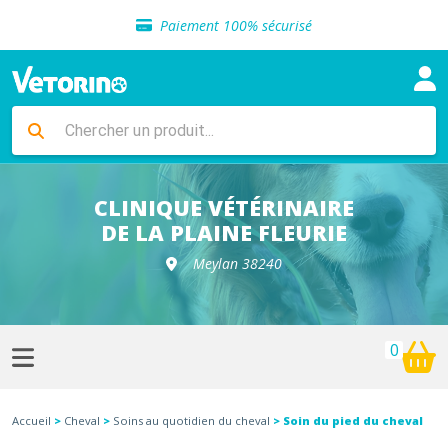
Sélection de croquettes vétérinaire
Paiement 100% sécurisé
Livraison gratuite en clinique vétérinaire
Retour gratuit en clinique
Sélection de croquettes vétérinaire
Paiement 100% sécurisé
Livraison gratuite en clinique vétérinaire
Retour gratuit en clinique
Sélection de croquettes vétérinaire
CLINIQUE VÉTÉRINAIRE
DE LA PLAINE FLEURIE
Meylan 38240
0
Accueil
>
Cheval
>
Soins au quotidien du cheval
> Soin du pied du cheval