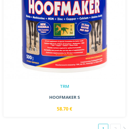
TRM
HOOFMAKER S
58.70 €
1
2