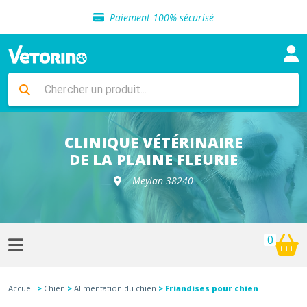
Sélection de croquettes vétérinaire
Paiement 100% sécurisé
Livraison gratuite en clinique vétérinaire
Retour gratuit en clinique
Sélection de croquettes vétérinaire
Paiement 100% sécurisé
Livraison gratuite en clinique vétérinaire
Retour gratuit en clinique
Sélection de croquettes vétérinaire
CLINIQUE VÉTÉRINAIRE
DE LA PLAINE FLEURIE
Meylan 38240
0
Accueil
>
Chien
>
Alimentation du chien
> Friandises pour chien