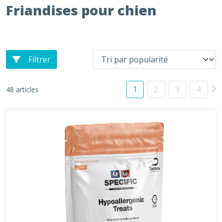
Friandises pour chien
Filtrer
1
2
3
4
48 articles