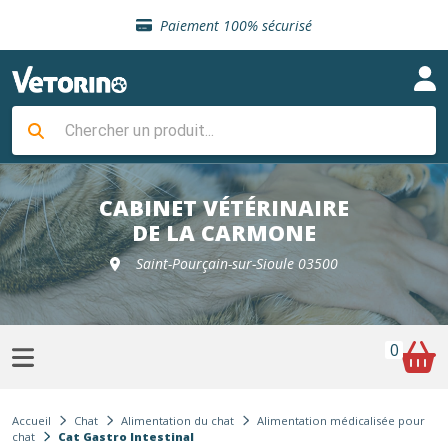
Sélection de croquettes vétérinaire
Paiement 100% sécurisé
Livraison gratuite en clinique vétérinaire
Retour gratuit en clinique
Sélection de croquettes vétérinaire
Paiement 100% sécurisé
Livraison gratuite en clinique vétérinaire
Retour gratuit en clinique
Sélection de croquettes vétérinaire
CABINET VÉTÉRINAIRE
DE LA CARMONE
Saint-Pourçain-sur-Sioule 03500
0
Accueil
Chat
Alimentation du chat
Alimentation médicalisée pour
chat
Cat Gastro Intestinal