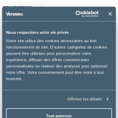
DESCRIPTION
Royal Canin Cat Gastroinstestinal est un aliment
diététique complet pour la gestion des troubles
Nous respectons votre vie privée
gastro-intestinaux du chat.
Notre site utilise des cookies nécessaires au bon
fonctionnement du site. D’autres catégories de cookies
Utilisation :
peuvent être utilisées pour personnaliser votre
expérience, diffuser des offres commerciales
Chat adulte sujet à la maldigestion/malabsorption
personnalisées ou réaliser des analyses pour optimiser
Bienfaits essentiels :
notre offre. Votre consentement peut être retiré à tout
moment.
Une combinaison de protéines hautement
digestibles, de probiotiques, de fibres et d’huile de
poisson pour assurer
une sécurité digestive
Afficher les détails
maximale
.
Une haute densité énergétique permet de couvrir
les besoins du chat adulte tout en
limitant le
Tout autoriser