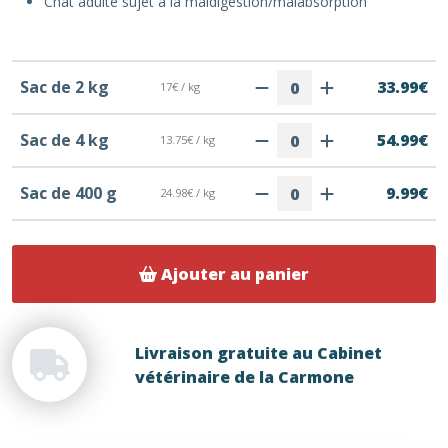
Chat adulte sujet à la maldigestion/malabsorption
Sac de 2 kg
33.99€
17€ / kg
Sac de 4 kg
54.99€
13.75€ / kg
Sac de 400 g
9.99€
24.98€ / kg
Ajouter au panier
Livraison gratuite au Cabinet
vétérinaire de la Carmone