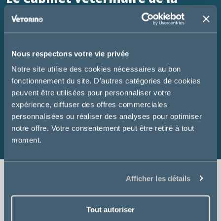
Carmone à Saint-Pourçain-sur-
Sioule 03500
Cabinet vétérinaire indépendant.
Nous respectons votre vie privée
Notre mission est d'offrir à vos compagnons des soins
Notre site utilise des cookies nécessaires au bon
de qualité avec douceur et dans un environnement
fonctionnement du site. D’autres catégories de cookies
accueillant et bienveillant.
peuvent être utilisées pour personnaliser votre
expérience, diffuser des offres commerciales
Du simple bilan de santé aux situations d'urgences,
personnalisées ou réaliser des analyses pour optimiser
nous mettons tout en oeuvre pour assurer leur bien-
notre offre. Votre consentement peut être retiré à tout
être et votre tranquillité.
moment.
Afficher les détails
Consultation
Tout autoriser