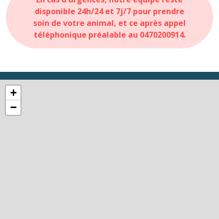
disponible 24h/24 et 7j/7 pour prendre
soin de votre animal, et ce après appel
téléphonique préalable au 0470200914.
+
−
179 Route de Gannat
Saint-Pourçain-sur-Sioule - 03500
Itinéraire GPS