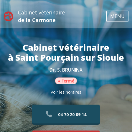
Cabinet vétérinaire
MENU
de la Carmone
Cabinet vétérinaire
à Saint Pourçain sur Sioule
Dr. S. BRUNINX
•
Fermé
Voir les horaires
04 70 20 09 14