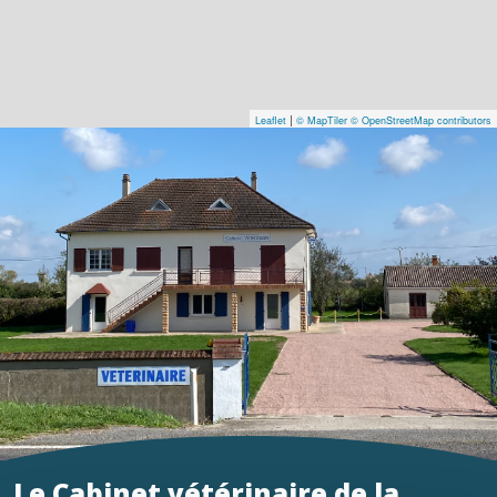
|
Leaflet
© MapTiler
© OpenStreetMap contributors
Le Cabinet vétérinaire de la