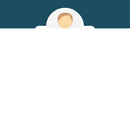
ASV - Karine
Auxiliaire Spécialisé
Vétérinaire
VOIR TOUTE L'ÉQUIPE