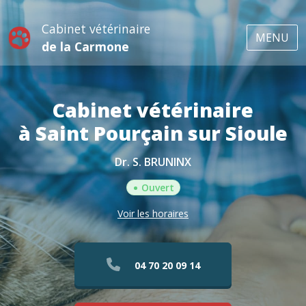
Cabinet vétérinaire
MENU
de la Carmone
Cabinet vétérinaire
à Saint Pourçain sur Sioule
Dr. S. BRUNINX
•
Ouvert
Voir les horaires
04 70 20 09 14